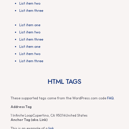
List item two
List item three
List item one
List item two
List item three
List item one
List item two
List item three
HTML TAGS
These supported tags come from the WordPress.com code
FAQ
.
Address Tag
1 Infinite LoopCupertino, CA 95014United States
Anchor Tag (aka. Link)
This is an example of a
link
.