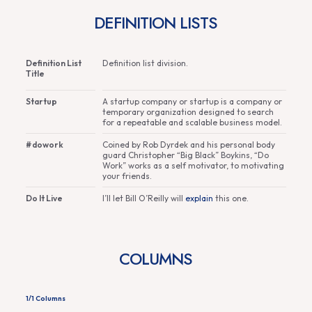
DEFINITION LISTS
Definition List
Definition list division.
Title
Startup
A startup company or startup is a company or
temporary organization designed to search
for a repeatable and scalable business model.
#dowork
Coined by Rob Dyrdek and his personal body
guard Christopher “Big Black” Boykins, “Do
Work” works as a self motivator, to motivating
your friends.
Do It Live
I’ll let Bill O’Reilly will
explain
this one.
COLUMNS
1/1 Columns