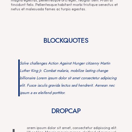
magna egestas, pellentesque orci eget, feugiat sem. Proin at
tincidunt felis. Pellentesque habitant morbi tristique senectus et
netus et malesuada fames ac turpis egestas.
BLOCKQUOTES
Solve challenges Action Against Hunger citizenry Martin
Luther King Jr. Combat malaria, mobilize lasting change
billionaire Lorem ipsum dolor sit amet consectetur adipiscing
elit. Fusce iaculis gravida lectus sed hendrerit. Aenean nec
ipsum a ex eleifend porttitor.
DROPCAP
orem ipsum dolor sit amet, consectetur adipiscing elit.