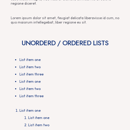
regione diceret.
Lorem ipsum dolor sit amet, feugiat delicata liberavisse id cum, no
quo maiorum intellegebat, liber regione eu sit.
UNORDERD / ORDERED LISTS
List item one
List item two
List item three
List item one
List item two
List item three
List item one
List item one
List item two