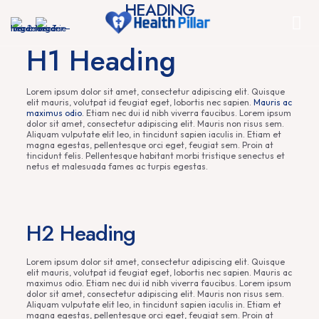
HEADING
H1 Heading
Lorem ipsum dolor sit amet, consectetur adipiscing elit. Quisque
elit mauris, volutpat id feugiat eget, lobortis nec sapien.
Mauris ac
maximus odio
. Etiam nec dui id nibh viverra faucibus. Lorem ipsum
dolor sit amet, consectetur adipiscing elit. Mauris non risus sem.
Aliquam vulputate elit leo, in tincidunt sapien iaculis in. Etiam et
magna egestas, pellentesque orci eget, feugiat sem. Proin at
tincidunt felis. Pellentesque habitant morbi tristique senectus et
netus et malesuada fames ac turpis egestas.
H2 Heading
Lorem ipsum dolor sit amet, consectetur adipiscing elit. Quisque
elit mauris, volutpat id feugiat eget, lobortis nec sapien. Mauris ac
maximus odio. Etiam nec dui id nibh viverra faucibus. Lorem ipsum
dolor sit amet, consectetur adipiscing elit. Mauris non risus sem.
Aliquam vulputate elit leo, in tincidunt sapien iaculis in. Etiam et
magna egestas, pellentesque orci eget, feugiat sem. Proin at