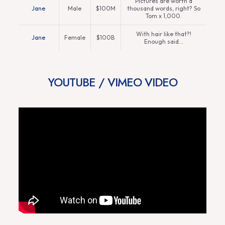
Pictures are worth a
Jane
Male
$100M
thousand words, right? So
Tom x 1,000.
With hair like that?!
Jane
Female
$100B
Enough said…
YOUTUBE / VIMEO VIDEO