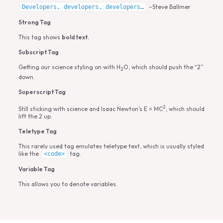
–Steve Ballmer
Developers, developers, developers…
Strong Tag
This tag shows
bold
text.
Subscript Tag
Getting our science styling on with H
O, which should push the “2”
2
down.
Superscript Tag
2
Still sticking with science and Isaac Newton’s E = MC
, which should
lift the 2 up.
Teletype Tag
This rarely used tag emulates
teletype text
, which is usually styled
like the
tag.
<code>
Variable Tag
This allows you to denote
variables
.