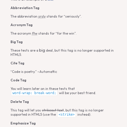
Abbreviation Tag
The abbreviation
srsly
stands for “seriously”.
Acronym Tag
The acronym
ftw
stands for “for the win”.
Big Tag
big
These tests are a
deal, but this tag is no longer supported in
HTML5.
Cite Tag
“Code is poetry.” –
Automattic
Code Tag
You will learn later on in these tests that
will be your best friend.
word-wrap: break-word;
Delete Tag
This tag will let you
strikeout text
, but this tag is no longer
supported in HTML5 (use the
instead).
<strike>
Emphasize Tag