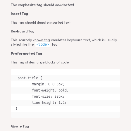
The emphasize tag should
italicize
text.
Insert Tag
This tag should denote
inserted
text.
Keyboard Tag
This scarcely known tag emulates
keyboard text
, which is usually
styled like the
tag.
<code>
Preformatted Tag
This tag styles large blocks of code.
.post-title {

	margin: 0 0 5px;

	font-weight: bold;

	font-size: 38px;

	line-height: 1.2;

}
Quote Tag