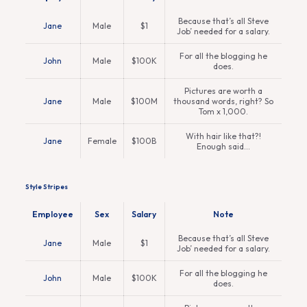
Because that’s all Steve
Jane
Male
$1
Job’ needed for a salary.
For all the blogging he
John
Male
$100K
does.
Pictures are worth a
Jane
Male
$100M
thousand words, right? So
Tom x 1,000.
With hair like that?!
Jane
Female
$100B
Enough said…
Style Stripes
Employee
Sex
Salary
Note
Because that’s all Steve
Jane
Male
$1
Job’ needed for a salary.
For all the blogging he
John
Male
$100K
does.