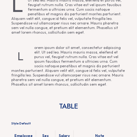
L
Ut sed leo. Mauris mauris massa, eleifend et purus vel,
feugiat rutrum nulla. Cras vitae est vel ipsum faucibus
fermentum a ultricies urna. Cum sociis natoque
penatibus et magnis dis parturient montes.parturient.
Aliquam velit elit, congue id felis vel, vulputate fringilla leo.
Suspendisse vul ullamcorper risus nec ornare. Mauris pharetra
sem vel nulla congue, et pretium elit elementum. Phasellus sit
amet lorem rhoncus, sollicitudin sem eget.
orem ipsum dolor sit amet, consectetur adipiscing
L
elit. Ut sed leo. Mauris mauris massa, eleifend et
purus vel, feugiat rutrum nulla. Cras vitae est vel
ipsum faucibus fermentum a ultricies urna. Cum
sociis natoque penatibus et magnis dis parturient
montes.parturient. Aliquam velit elit, congue id felis vel, vulputate
fringilla leo. Suspendisse vul ullamcorper risus nec ornare. Mauris
pharetra sem vel nulla congue, et pretium elit elementum.
Phasellus sit amet lorem rhoncus, sollicitudin sem eget.
TABLE
Style Default
Employee
Sex
Salary
Note