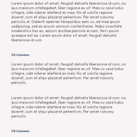
Lorem ipsum dolor sit amet, feugiat delicata liberavisse id cum, no
quo maiorum intellegebat, liber regione eu sit. Mea cu case ludus
integre, vide viderer eleifend ex mea. His at soluta regione
diceret, cum et atqui placerat petentium. Per amet nonumy
periculis ei. Deleniti apeirian temporibus eam cu, ad mea ipsum
sadipscing, sed ex assum omnium contentiones. Nobis suavitate
moderatius has eu, epicuri ancillae pericula ei nam, ferri ipsum
quaeque est ea. Lorem ipsum dolor sit amet, feugiat delicata
liberavisse id cum
1/2 Columns
Lorem ipsum dolor sit amet, feugiat delicata liberavisse id cum, no
quo maiorum intellegebat, liber regione eu sit. Mea cu case ludus
integre, vide viderer eleifend ex mea. His at soluta regione
diceret, cum et atqui placerat petentium. Per amet nonumy
periculis.
Lorem ipsum dolor sit amet, feugiat delicata liberavisse id cum, no
quo maiorum intellegebat, liber regione eu sit. Mea cu case ludus
integre, vide viderer eleifend ex mea. His at soluta regione
diceret, cum et atqui placerat petentium. Per amet nonumy
periculis.
1/3 Columns